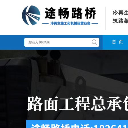
冷再
筑路
首 页