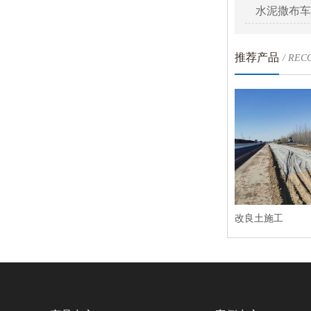
水泥撒布车
推荐产品
/ RE
改良土施工