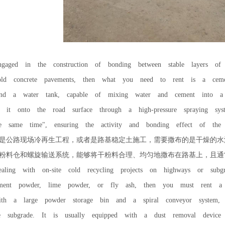
gaged in the construction of bonding between stable layers of 
old concrete pavements, then what you need to rent is a cemen
nd a water tank, capable of mixing water and cement into a 
ng it onto the road surface through a high-pressure spraying sy
he same time", ensuring the activity and bonding effect of the 
是公路现场冷再生工程，或者是路基稳定土施工，需要撒布的是干燥的水
粉料仓和螺旋输送系统，能够将干粉料合理、均匀地撒布在路基上，且通
ling with on-site cold recycling projects on highways or subgra
ment powder, lime powder, or fly ash, then you must rent a p
ith a large powder storage bin and a spiral conveyor system, 
 subgrade. It is usually equipped with a dust removal device t