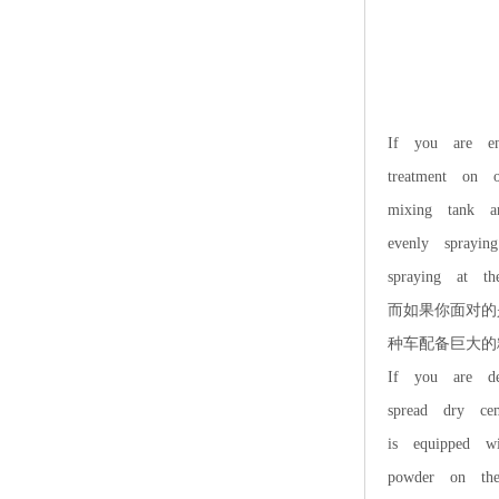
If you are en
treatment on 
mixing tank a
evenly sprayi
spraying at t
而如果你面对的
种车配备巨大的
If you are dea
spread dry ce
is equipped w
powder on the