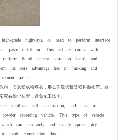
high-grade highways, or need to perform interface
t paste distributor. This vehicle comes with a
uniform liquid cement paste on board, and
stem. Its core advantage lies in "mixing and
cement paste.
泥粉、石灰粉或粉煤灰，那么你建议租赁粉料撒布车。这
常配有除尘装置，避免施工扬尘。
de stabilized soil construction, and need to
owder spreading vehicle. This type of vehicle
which can accurately and evenly spread dry
o avoid construction dust.