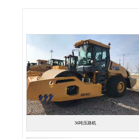
36吨压路机