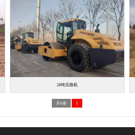
26吨压路机
共6条
1