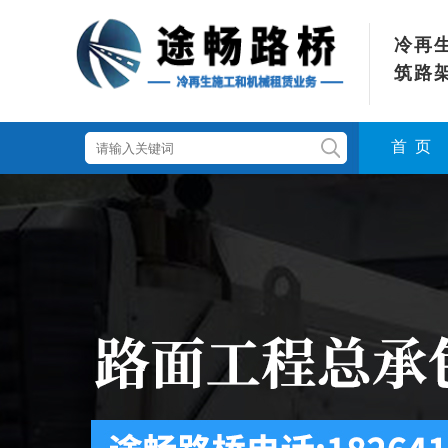
冷再
筑路
首 页