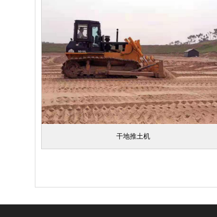
干地推土机