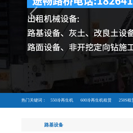
热门关键词：
550冷再生机
600冷再生机租赁
250S
路基设备