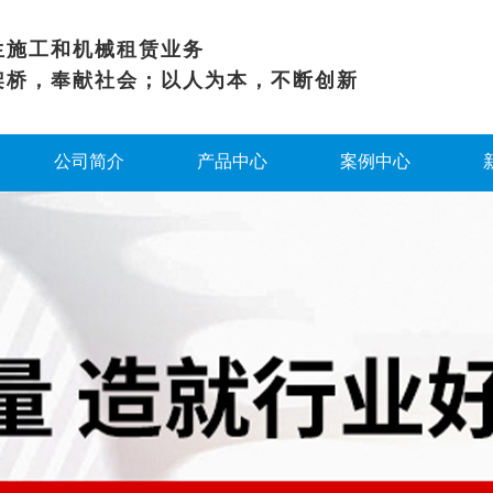
生施工和机械租赁业务
架桥，奉献社会；以人为本，不断创新
公司简介
产品中心
案例中心