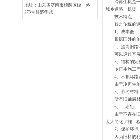
冷再生机是一种
地址：
山东省济南市槐荫区经一路
城乡道路、机场
273号群盛华城
技术特点
较之传统的道路
1、成本低
根据国外的施工
2、提高旧路
可以通过基层承
3、结构的完
冷再生施工产生
4、不损坏路
由于冷再生施工
5、节约材料
所有旧铺层材料
6、工期短
由于不存在旧料
大大简化了施工
7、保护环境
因为旧料的利用