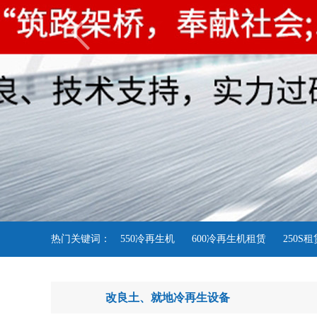
热门关键词：
550冷再生机
600冷再生机租赁
250S
改良土、就地冷再生设备