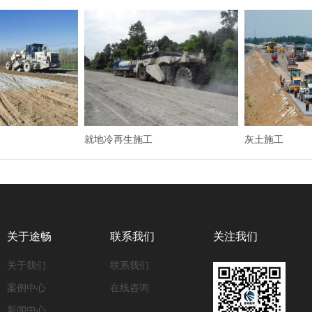
就地冷再生施工
灰土施工
关于途畅
联系我们
关注我们
关于我们
联系我们
案例中心
在线咨询
新闻中心