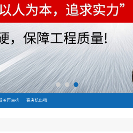
租赁冷再生机
强夯机出租