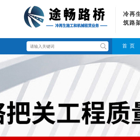
冷再
筑路
首 页