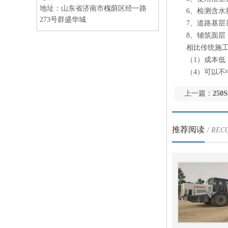
地址：
山东省济南市槐荫区经一路
6、检测含水量
273号群盛华城
7、道路基层养
8、铺筑面层，
相比传统施工方
（1）成本低 （
（4）可以不中断
上一篇：
25
推荐阅读
/ RE