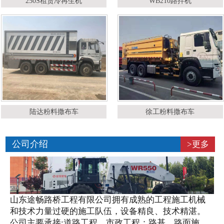
250S租赁冷再生机
WB210路拌机
陆达粉料撒布车
徐工粉料撒布车
公司介绍
>更多
山东途畅路桥工程有限公司拥有成熟的工程施工机械
和技术力量过硬的施工队伍，设备精良、技术精湛。
公司主要承接:道路工程、市政工程；路基、路面施