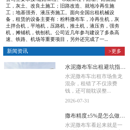
工，灰土、改良土施工；旧路改造、就地冷再生施
工；地基强夯、液压夯施工。面向全国出租机械设
备，租赁的设备主要有：粉料撒布车，冷再生机，灰
土拌合机，平地机，压路机，推土机，液压夯，强夯
机，摊铺机，铣刨机。公司近几年参与建设了多条高
速、铁路、机场等重要项目，另外还完成了一...
新闻资讯
>更多
水泥撒布车出租避坑指南先注意这个5点
水泥撒布车出租市场鱼龙
混杂，租错了不仅浪费
钱，还可能耽误整...
2026-07-31
撒布精度±5%是怎么做到的？
水泥撒布车看起来就是一