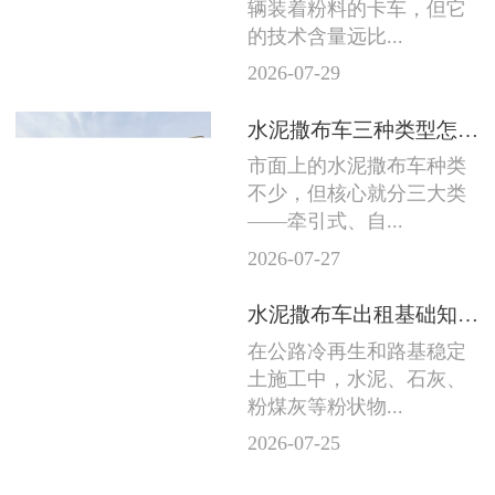
辆装着粉料的卡车，但它
的技术含量远比...
2026-07-29
水泥撒布车三种类型怎么选？
市面上的水泥撒布车种类
不少，但核心就分三大类
——牵引式、自...
2026-07-27
水泥撒布车出租基础知识与核心价值
在公路冷再生和路基稳定
土施工中，水泥、石灰、
粉煤灰等粉状物...
2026-07-25