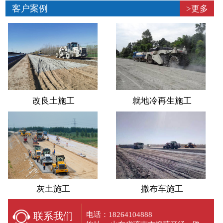
客户案例
>更多
改良土施工
就地冷再生施工
灰土施工
撒布车施工

电话：18264104888
联系我们