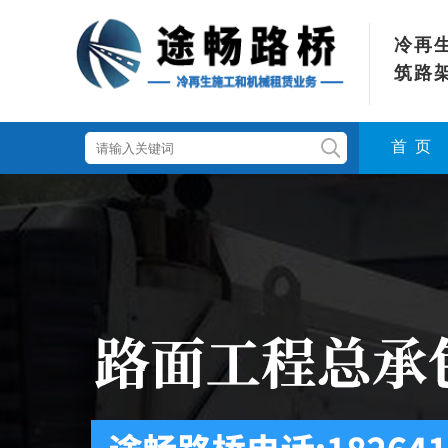
冷再
筑路
首 页