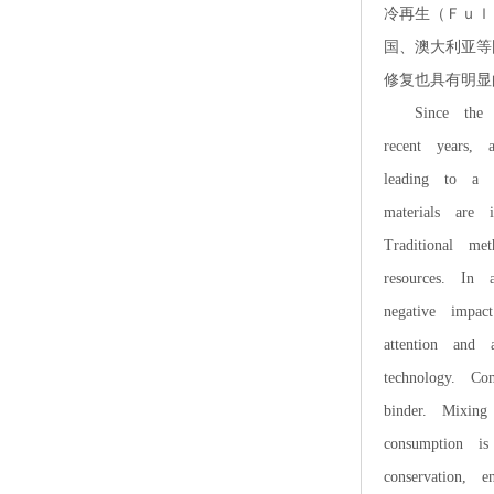
冷再生（Ｆｕｌ
国、澳大利亚等
修复也具有明显
Since the beg
recent years, 
leading to a 
materials are 
Traditional me
resources. In 
negative impac
attention and 
technology. Co
binder. Mixin
consumption i
conservation, e