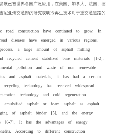
发展已被世界各国广泛应用，在美国、加拿大、法国、德
吉尼亚州交通部的研究表明冷再生技术对于重交通道路的
 road construction have continued to grow. In
road diseases have emerged in various regions,
process, a large amount of asphalt milling
d recycled cement stabilized base materials [1-2].
onmental pollution and waste of non renewable
ates and asphalt materials, it has had a certain
, recycling technology has received widespread
eneration technology and cold regeneration
s emulsified asphalt or foam asphalt as asphalt
aging of asphalt binder [5], and the energy
 [6-7]. It has the advantages of energy
nefits. According to different construction