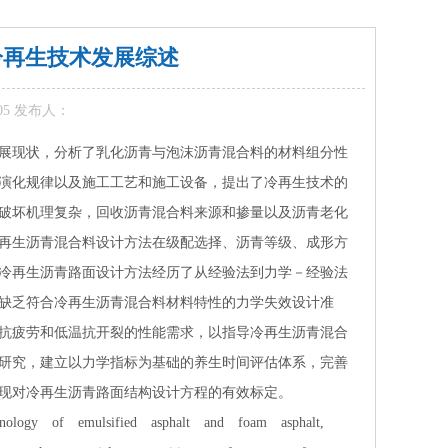
冷再生技术发展综述
-05 发布人：
展现状，分析了乳化沥青与泡沫沥青混合料的材料组分性
演化规律以及施工工艺和施工设备，提出了冷再生技术的
破坏机理复杂，回收沥青混合料来源和掺量以及沥青老化
再生沥青混合料设计方法在级配选择、沥青等级、成形方
冷再生沥青路面设计方法经历了从经验法到力学－经验法
缺乏符合冷再生沥青混合料材料特性的力学失效设计准
抗疲劳和低温抗开裂的性能需求，以指导冷再生沥青混合
研究，建立以力学指标为基础的养生时间评估体系，完善
现对冷再生沥青路面结构设计方程的有效标定。
ogy of emulsified asphalt and foam asphalt,