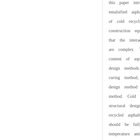
this paper int
emulsified as
of cold recycl
construction e
that the inter
are complex. 
content of asp
design methods
curing method
design method
method. Cold r
structural des
recycled aspha
should be full
temperature an