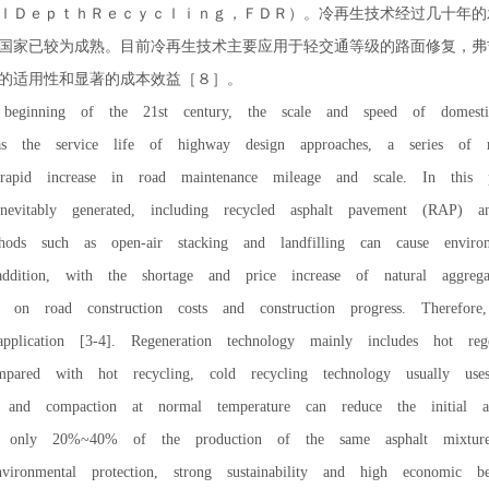
ｌＤｅｐｔｈＲｅｃｙｃｌｉｎｇ，ＦＤＲ）。冷再生技术经过几十年的
国家已较为成熟。目前冷再生技术主要应用于轻交通等级的路面修复，弗
的适用性和显著的成本效益［８］。
inning of the 21st century, the scale and speed of domestic
as the service life of highway design approaches, a series of 
rapid increase in road maintenance mileage and scale. In this 
inevitably generated, including recycled asphalt pavement (RAP) an
thods such as open-air stacking and landfilling can cause envir
addition, with the shortage and price increase of natural aggreg
t on road construction costs and construction progress. Therefore
application [3-4]. Regeneration technology mainly includes hot reg
mpared with hot recycling, cold recycling technology usually use
g and compaction at normal temperature can reduce the initial 
s only 20%~40% of the production of the same asphalt mixture
nvironmental protection, strong sustainability and high economic be