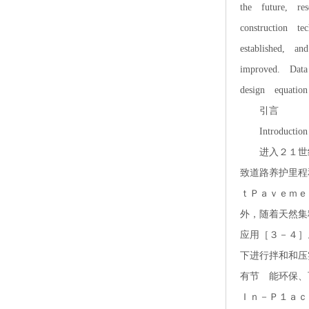
the future, re
construction t
established, a
improved. Data
design equatio
引言
Introduction
进入２１世纪
致道路养护里程
ｔＰａｖｅｍｅ
外，随着天然集
应用［３－４］
下进行拌和和压
有节 能环保、
Ｉｎ－Ｐ１ａｃ