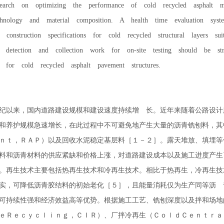
search on optimizing the performance of cold recycled asphalt m
echnology and material composition. A health time evaluation sys
nd construction specifications for cold recycled structural layers s
 detection and collection work for on-site testing should be str
n for cold recycled asphalt pavement structures.
以来，国内道路建设规模和建设速度持续增 长。近年来随着公路设计
和养护规模急速增长，在此过程中不可避免地产生大量的沥青铣刨料，其
ｎｔ，ＲＡＰ）以及回收水泥稳定基层料［１－２］。露天堆放、填埋等
料和沥青材料的供应紧缺和价格上涨，对道路建设成本以及施工进度产生
。再生技术主要包括热再生技术和冷再生技术。相比于热再生，冷再生技
实，可降低沥青胶结料的初始老化［５］，且能量消耗仅为生产同等沥 
可持续性强和经济效益高等优势。根据施工工艺、铣刨深度以及拌和场地
ｅＲｅｃｙｃｌｉｎｇ，ＣＩＲ）、厂拌冷再生（ＣｏｌｄＣｅｎｔｒａ