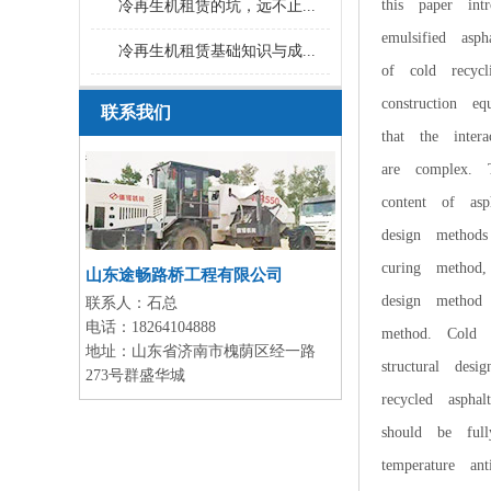
this paper int
冷再生机租赁的坑，远不止...
emulsified as
冷再生机租赁基础知识与成...
of cold recycl
construction e
联系我们
that the inter
are complex. 
content of asp
design methods
curing method
山东途畅路桥工程有限公司
design method
联系人：
石总
电话：
18264104888
method. Cold r
地址：
山东省济南市槐荫区经一路
structural des
273号群盛华城
recycled aspha
should be full
temperature an