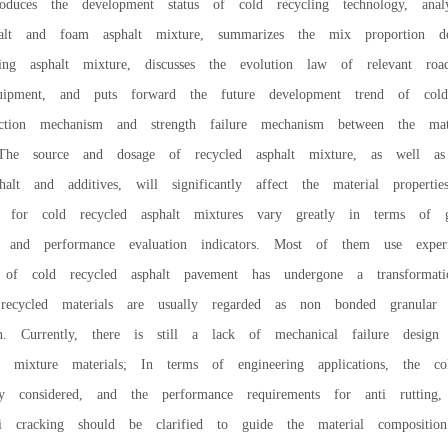
roduces the development status of cold recycling technology, ana
phalt and foam asphalt mixture, summarizes the mix proportion 
ing asphalt mixture, discusses the evolution law of relevant roa
quipment, and puts forward the future development trend of cold 
action mechanism and strength failure mechanism between the mat
The source and dosage of recycled asphalt mixture, as well as
halt and additives, will significantly affect the material properti
 for cold recycled asphalt mixtures vary greatly in terms of gr
, and performance evaluation indicators. Most of them use expe
 of cold recycled asphalt pavement has undergone a transformati
ecycled materials are usually regarded as non bonded granular m
ign. Currently, there is still a lack of mechanical failure design 
lt mixture materials; In terms of engineering applications, the co
y considered, and the performance requirements for anti rutting
ti cracking should be clarified to guide the material compositio