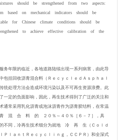
ixtures should be strengthened from two aspects:
tem based on mechanical indicators should be
uitable for Chinese climate conditions should be
engthened to achieve effective calibration of the
服务年限的临近，各地道路陆续出现一系列病害，由此导
中包括回收沥青混合料（ＲｅｃｙｃｌｅｄＡｓｐｈａｌ
传统处理方法会造成环境污染以及不可再生资源浪费。此
了一定的负面影响，因此，再生技术得到了广泛的关注和
术通常采用乳化沥青或泡沫沥青作为沥青胶结料，在常温
青 混 合 料 的 ２０％～４０％［６－７］，具
的不同，冷再生技术细分为就地 冷 再 生（Ｃｏｌｄ
ｌＰｌａｎｔＲｅｃｙｃｌｉｎｇ，ＣＣＰＲ）和全深式