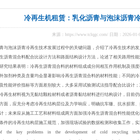
冷再生机租赁：乳化沥青与泡沫沥青
来源：
https://www.tclqgc.com/
日期：2026-01
与泡沫沥青冷再生技术发展过程中的关键问题，介绍了冷再生技术的发
生沥青混合料配合比设计方法和路面结构设计方法，论述了相关路用性能
研究结果表明：冷再生沥青混合料的材料组成成分间相互作用机制及强度
外加剂种类及含量均会显著影响冷再生沥青混合料的材料性能；不同的冷
及性能评价指标等方面差别较大，大多采用试验测试法指导配合比设计；
冷再生材料视为无黏结颗粒材料或者沥青黏结材料进行结构设计，目前仍
方面，应充分考虑冷再生结构层位及力学响应，明确抗车辙、抗水损害、
计；未来应从施工工艺和材料组成两方面加强冷再生沥青混合料性能优化
条件的冷再生结构层施工规范，加强现场试验的数据检测和收集工作，实
e key problems in the development of cold recycling technol