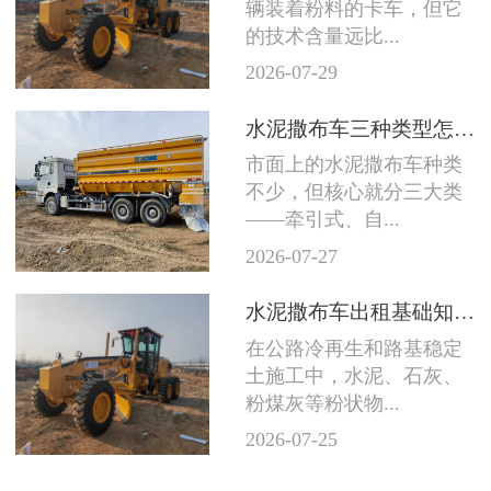
辆装着粉料的卡车，但它
的技术含量远比...
2026-07-29
水泥撒布车三种类型怎么选？
市面上的水泥撒布车种类
不少，但核心就分三大类
——牵引式、自...
2026-07-27
水泥撒布车出租基础知识与核心价值
在公路冷再生和路基稳定
土施工中，水泥、石灰、
粉煤灰等粉状物...
2026-07-25