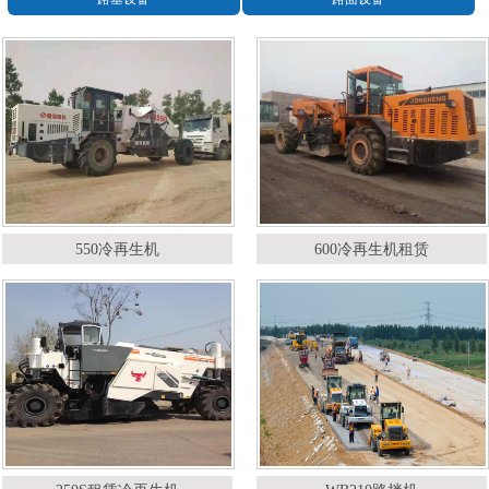
550冷再生机
600冷再生机租赁