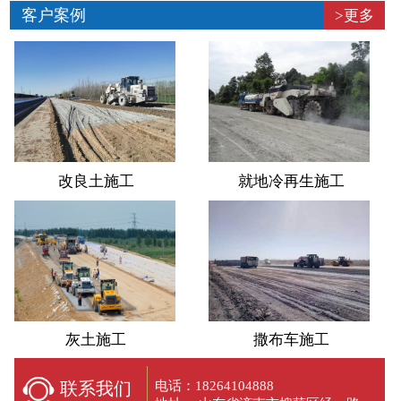
客户案例
>更多
改良土施工
就地冷再生施工
灰土施工
撒布车施工

电话：18264104888
联系我们