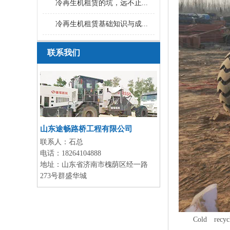
冷再生机租赁的坑，远不止...
冷再生机租赁基础知识与成...
联系我们
山东途畅路桥工程有限公司
联系人：
石总
电话：
18264104888
地址：
山东省济南市槐荫区经一路
273号群盛华城
Cold recyclin