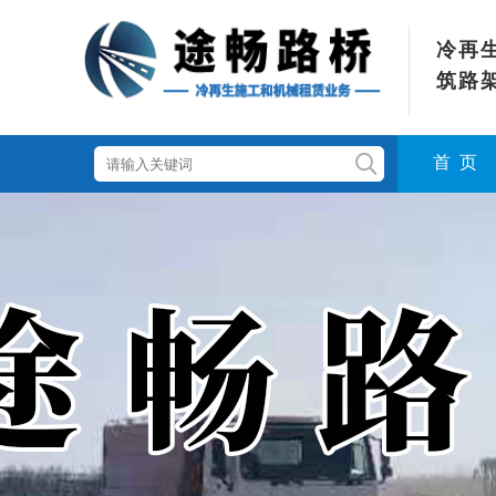
冷再
筑路
首 页