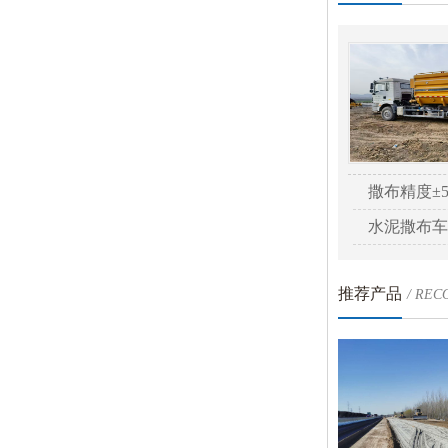
撒布精度±
水泥撒布车
推荐产品
/ RE