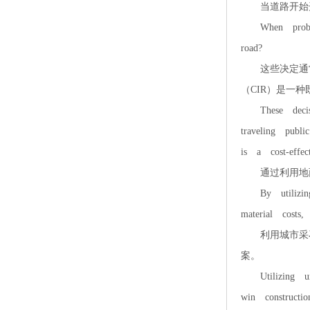
当道路开始开
When problem
road?
这些决定通常
（CIR）是一
These decisio
traveling publ
is a cost-effe
通过利用地面
By utilizing 
material costs
利用城市采石
案。
Utilizing ur
win constructi